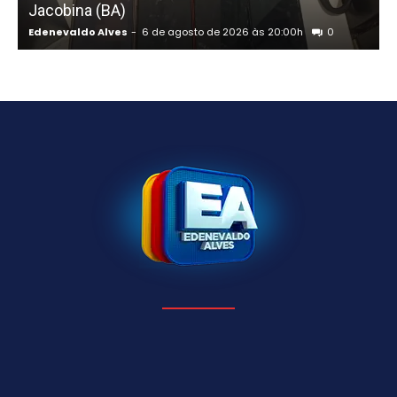
Jacobina (BA)
e
Edenevaldo Alves
-
6 de agosto de 2026 às 20:00h
0
E