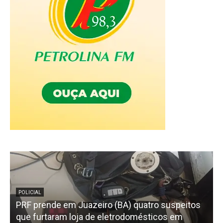
POLICIAL
PRF prende em Juazeiro (BA) quatro suspeitos
f
que furtaram loja de eletrodomésticos em
C