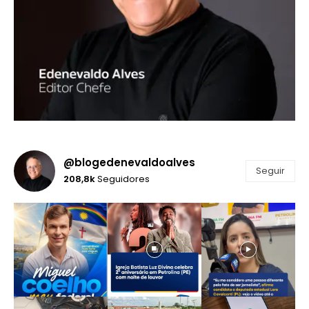
@blogedenevaldoalves
Seguir
208,8k
Seguidores