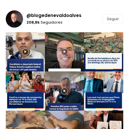
@blogedenevaldoalves
Seguir
208,8k
Seguidores