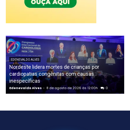
EDENEVALDO ALVES
Nordeste lidera mortes de crianças por
cardiopatias congênitas com causas
inespecíficas
Edenevaldo Alves
-
8 de agosto de 2026 às 12:00h
0
E