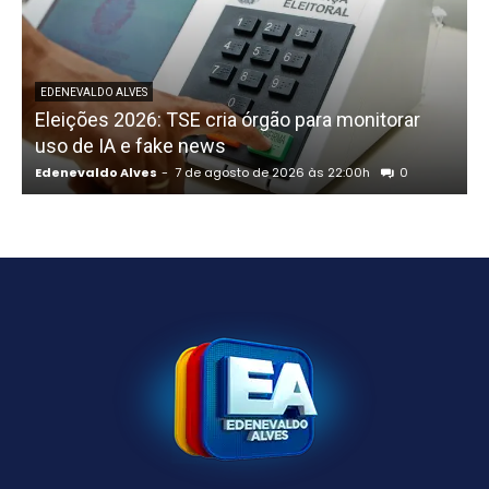
P
EDENEVALDO ALVES
Eleições 2026: TSE cria órgão para monitorar
uso de IA e fake news
Edenevaldo Alves
-
7 de agosto de 2026 às 22:00h
0
E