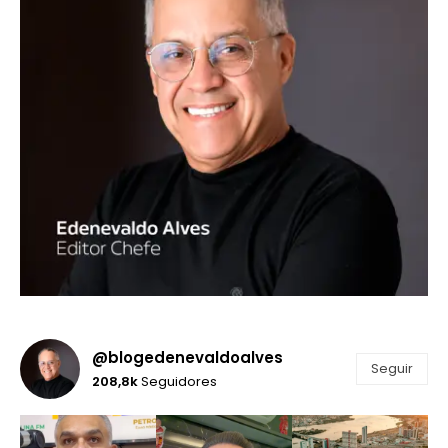
@blogedenevaldoalves
Seguir
208,8k
Seguidores