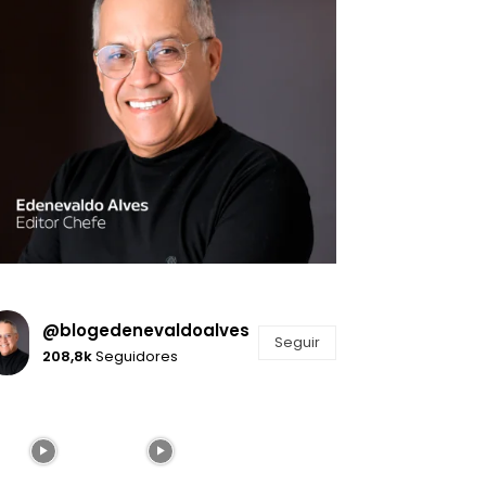
@blogedenevaldoalves
Seguir
208,8k
Seguidores