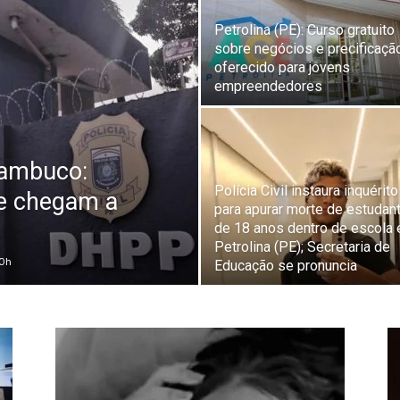
Petrolina (PE): Curso gratuito
sobre negócios e precificaçã
oferecido para jovens
empreendedores
nambuco:
Polícia Civil instaura inquérito
 e chegam a
para apurar morte de estudan
de 18 anos dentro de escola
Petrolina (PE); Secretaria de
00h
Educação se pronuncia