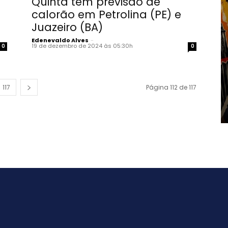
Quinta tem previsão de
calorão em Petrolina (PE) e
Juazeiro (BA)
Edenevaldo Alves
-
19 de dezembro de 2024 às 05:30h
0
0
117
Página 112 de 117