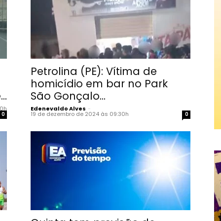
Petrolina (PE): Vítima de
homicídio em bar no Park
..
São Gonçalo...
00h
Edenevaldo Alves
-
19 de dezembro de 2024 às 09:30h
0
0