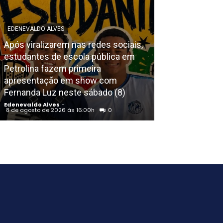
EDENEVALDO ALVES
Após viralizarem nas redes sociais,
EDENEVALDO ALVE
estudantes de escola pública em
Petrolina fazem primeira
Deputado Rena
apresentação em show com
que creche em 
Fernanda Luz neste sábado (8)
receba nome d
Edenevaldo Alves
-
Edenevaldo Alves
8 de agosto de 2026 às 16:00h
0
8 de agosto de 202