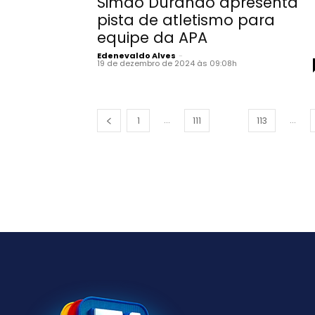
Simão Durando apresenta
pista de atletismo para
equipe da APA
Edenevaldo Alves
-
19 de dezembro de 2024 às 09:08h
...
...
1
111
112
113