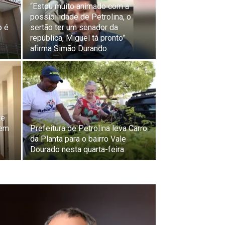
“Estou muito animado com a
possibilidade de Petrolina, o
o é
sertão ter um senador da
república, Miguel tá pronto”
afirma Simão Durando
te
 em
Prefeitura de Petrolina leva Carro
da Planta para o bairro Vale
Dourado nesta quarta-feira