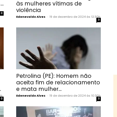
..
às mulheres vítimas de
violência
0
Edenevaldo Alves
-
19 de dezembro de 2024 às 12:30h
0
Petrolina (PE): Homem não
aceita fim de relacionamento
.
e mata mulher...
6h
Edenevaldo Alves
-
19 de dezembro de 2024 às 10:30h
0
0