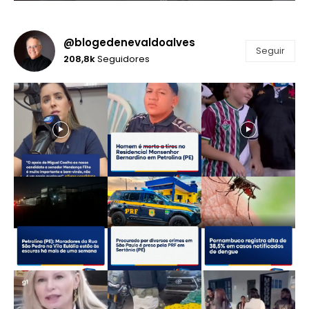
@blogedenevaldoalves
Seguir
208,8k
Seguidores