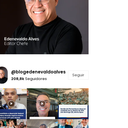
@blogedenevaldoalves
Seguir
208,8k
Seguidores