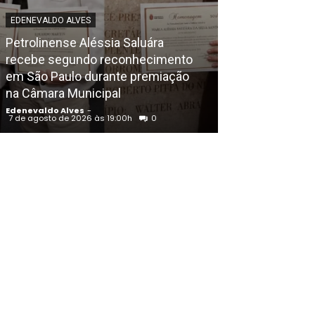
EDENEVALDO ALVES
POLICIAL
Petrolinense Aléssia Saluára
recebe segundo reconhecimento
Ex-presidiário
em São Paulo durante premiação
com a Rondes
na Câmara Municipal
Juazeiro (BA)
Edenevaldo Alves
-
Edenevaldo Alves
7 de agosto de 2026 às 19:00h
0
7 de agosto de 202