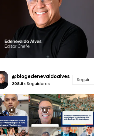
@blogedenevaldoalves
Seguir
208,8k
Seguidores