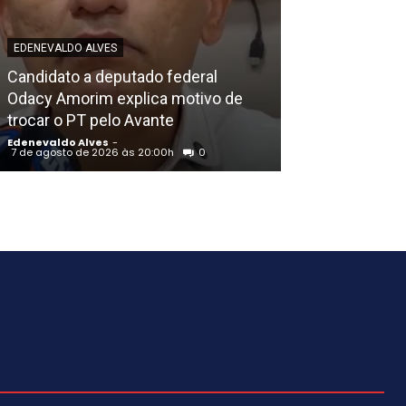
EDENEVALDO ALVE
EDENEVALDO ALVES
Petrolinense A
Candidato a deputado federal
recebe segun
Odacy Amorim explica motivo de
em São Paulo 
trocar o PT pelo Avante
na Câmara Mun
Edenevaldo Alves
-
Edenevaldo Alves
7 de agosto de 2026 às 20:00h
0
7 de agosto de 202