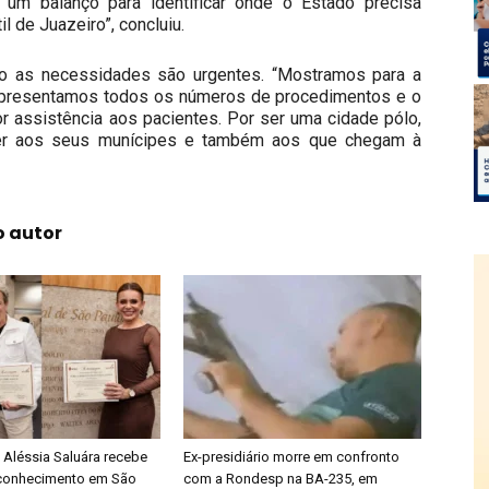
 um balanço para identificar onde o Estado precisa
il de Juazeiro”, concluiu.
iro as necessidades são urgentes. “Mostramos para a
. Apresentamos todos os números de procedimentos e o
 assistência aos pacientes. Por ser uma cidade pólo,
der aos seus munícipes e também aos que chegam à
o autor
 Aléssia Saluára recebe
Ex-presidiário morre em confronto
conhecimento em São
com a Rondesp na BA-235, em