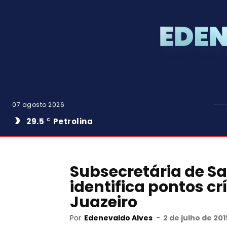
07 agosto 2026
29.5
Petrolina
C
Subsecretária de S
identifica pontos c
Juazeiro
Por
Edenevaldo Alves
-
2 de julho de 20