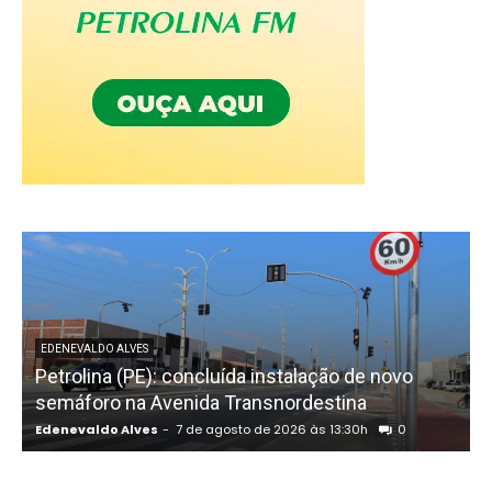
EDENEVALDO ALVES
Petrolina (PE): concluída instalação de novo
semáforo na Avenida Transnordestina
Edenevaldo Alves
-
7 de agosto de 2026 às 13:30h
0
E