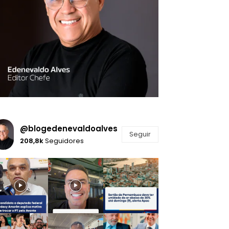
@blogedenevaldoalves
Seguir
208,8k
Seguidores