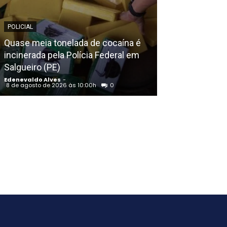
POLICIAL
EDENEVALDO ALVE
Quase meia tonelada de cocaína é
incinerada pela Polícia Federal em
AGU pedirá na 
Salgueiro (PE)
Discord do ar;
Edenevaldo Alves
-
Edenevaldo Alves
8 de agosto de 2026 às 10:00h
0
8 de agosto de 20