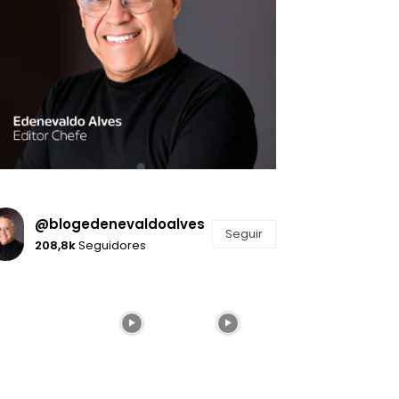
@blogedenevaldoalves
Seguir
208,8k
Seguidores