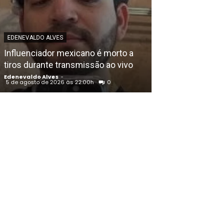
EDENEVALDO ALVE
EDENEVALDO ALVES
União Progress
Influenciador mexicano é morto a
Raquel Lyra e o
tiros durante transmissão ao vivo
de Eduardo da
Edenevaldo Alves
-
Edenevaldo Alves
5 de agosto de 2026 às 22:00h
0
5 de agosto de 202