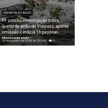
EDENEVALDO ALVES
POLICIAL
PF conclui investigação sobre
Igreja Batista 
queda de avião da Voepass, aponta
aniversário em
omissão e indicia 16 pessoas
noite de louvo
Edenevaldo Alves
-
Edenevaldo Alves
6 de agosto de 2026 às 22:00h
0
6 de agosto de 202