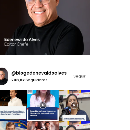
@blogedenevaldoalves
Seguir
208,8k
Seguidores