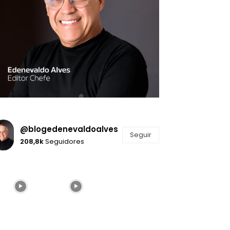
@blogedenevaldoalves
Seguir
208,8k
Seguidores