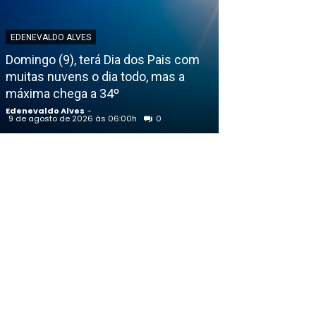
EDENEVALDO ALVES
EDENEVALDO ALVE
Domingo (9), terá Dia dos Pais com
Lula admite ba
muitas nuvens o dia todo, mas a
programa para
máxima chega a 34º
aplicativo
Edenevaldo Alves
-
Edenevaldo Alves
9 de agosto de 2026 às 06:00h
0
8 de agosto de 202