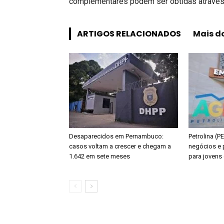
complementares podem ser obtidas através
ARTIGOS RELACIONADOS
Mais d
Desaparecidos em Pernambuco:
Petrolina (P
casos voltam a crescer e chegam a
negócios e 
1.642 em sete meses
para joven