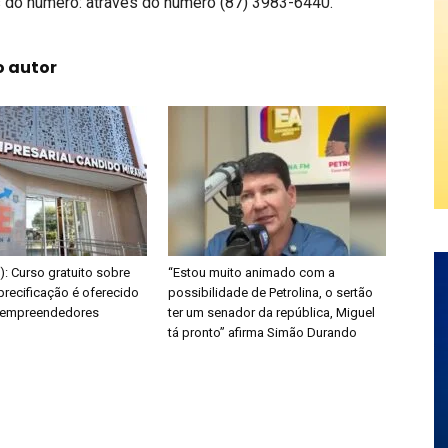
 do número: através do número (87) 3983-6440.
o autor
E): Curso gratuito sobre
“Estou muito animado com a
precificação é oferecido
possibilidade de Petrolina, o sertão
s empreendedores
ter um senador da república, Miguel
tá pronto” afirma Simão Durando