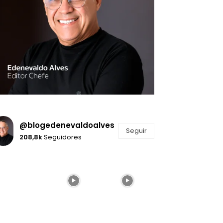
@blogedenevaldoalves
Seguir
208,8k
Seguidores