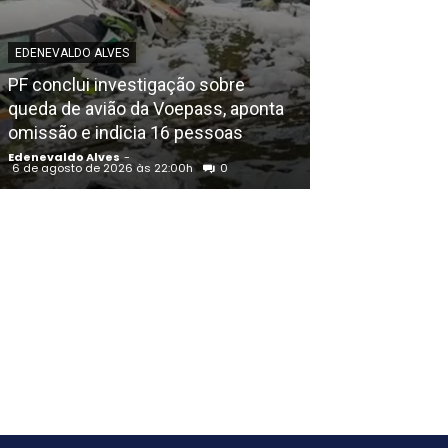
EDENEVALDO ALVES
POLICIAL
PF conclui investigação sobre
Igreja Batista 
queda de avião da Voepass, aponta
aniversário em
omissão e indicia 16 pessoas
noite de louvo
Edenevaldo Alves
-
Edenevaldo Alves
6 de agosto de 2026 às 22:00h
0
6 de agosto de 202