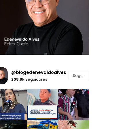
@blogedenevaldoalves
Seguir
208,8k
Seguidores