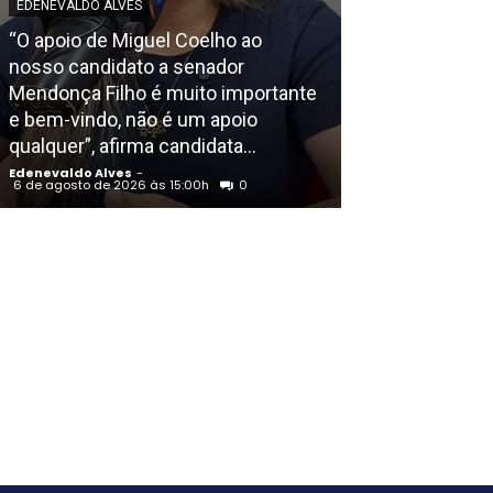
EDENEVALDO ALVES
“O apoio de Miguel Coelho ao
POLICIAL
nosso candidato a senador
Mendonça Filho é muito importante
Homem é morto
e bem-vindo, não é um apoio
Residencial M
qualquer”, afirma candidata...
em Petrolina (
Edenevaldo Alves
-
Edenevaldo Alves
6 de agosto de 2026 às 15:00h
0
6 de agosto de 202