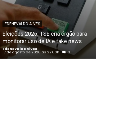
EDENEVALDO ALVE
Petrolina (PE)
EDENEVALDO ALVES
Congresso Bras
Eleições 2026: TSE cria órgão para
Educação Físic
monitorar uso de IA e fake news
Francisco
Edenevaldo Alves
-
Edenevaldo Alves
7 de agosto de 2026 às 22:00h
0
7 de agosto de 202