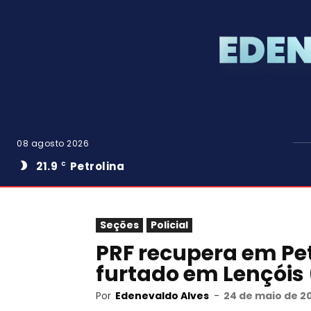
08 agosto 2026
21.9
Petrolina
C
Seções
Policial
PRF recupera em Pet
furtado em Lençóis
Por
Edenevaldo Alves
-
24 de maio de 2