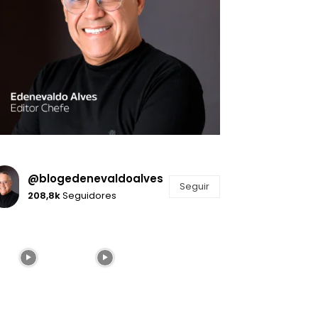
@blogedenevaldoalves
Seguir
208,8k
Seguidores