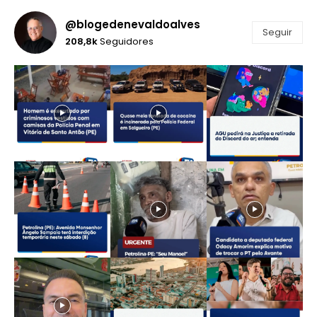
@blogedenevaldoalves
Seguir
208,8k
Seguidores