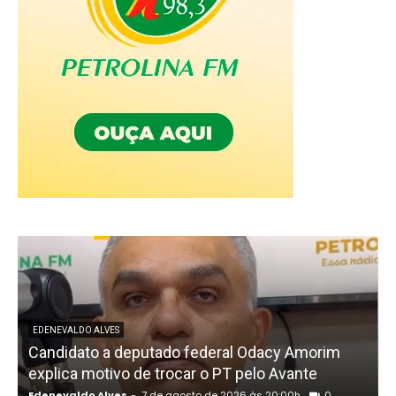
EDENEVALDO ALVES
Candidato a deputado federal Odacy Amorim
explica motivo de trocar o PT pelo Avante
Edenevaldo Alves
-
7 de agosto de 2026 às 20:00h
0
E