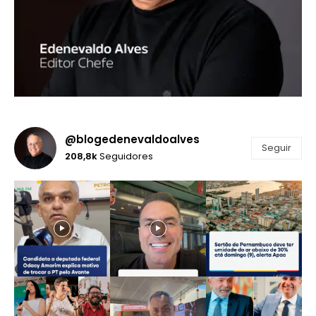
@blogedenevaldoalves
Seguir
208,8k
Seguidores