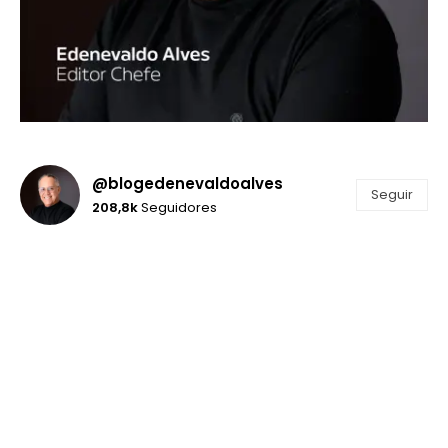
@blogedenevaldoalves
Seguir
208,8k
Seguidores