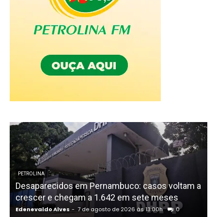
P
PETROLINA
Desaparecidos em Pernambuco: casos voltam a
crescer e chegam a 1.642 em sete meses
Edenevaldo Alves
-
7 de agosto de 2026 às 13:00h
0
E