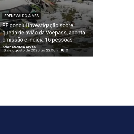
EDENEVALDO ALVES
POLICIAL
PF conclui investigação sobre
Igreja Batista 
queda de avião da Voepass, aponta
aniversário em
omissão e indicia 16 pessoas
noite de louvo
Edenevaldo Alves
-
Edenevaldo Alves
6 de agosto de 2026 às 22:00h
0
6 de agosto de 202