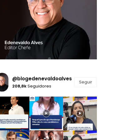
@blogedenevaldoalves
Seguir
208,8k
Seguidores