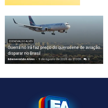
EDENEVALDO ALVES
Guerra no Irã faz preço do querosene de aviação
disparar no Brasil
Edenevaldo Alves
-
9 de agosto de 2026 às 21:00h
0
E