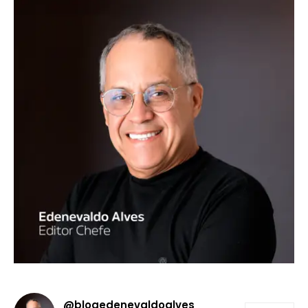
@blogedenevaldoalves