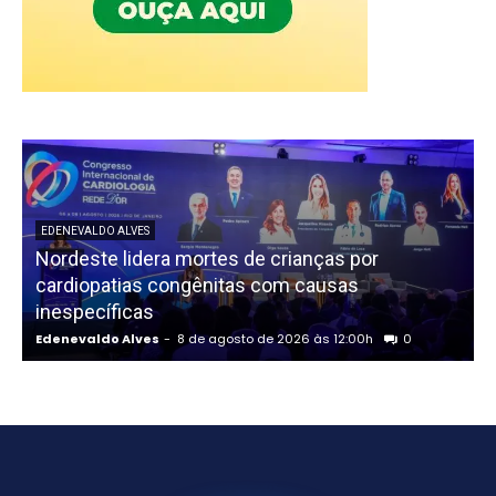
EDENEVALDO ALVES
Nordeste lidera mortes de crianças por
cardiopatias congênitas com causas
inespecíficas
Edenevaldo Alves
-
8 de agosto de 2026 às 12:00h
0
E