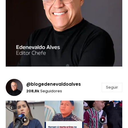
@blogedenevaldoalves
Seguir
208,8k
Seguidores