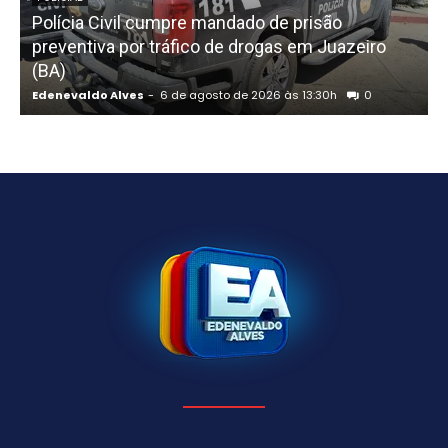
Polícia Civil cumpre mandado de prisão
preventiva por tráfico de drogas em Juazeiro
(BA)
Edenevaldo Alves
-
6 de agosto de 2026 às 13:30h
0
E