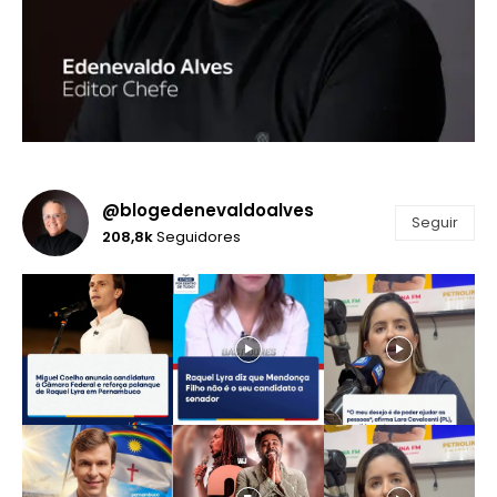
@blogedenevaldoalves
Seguir
208,8k
Seguidores