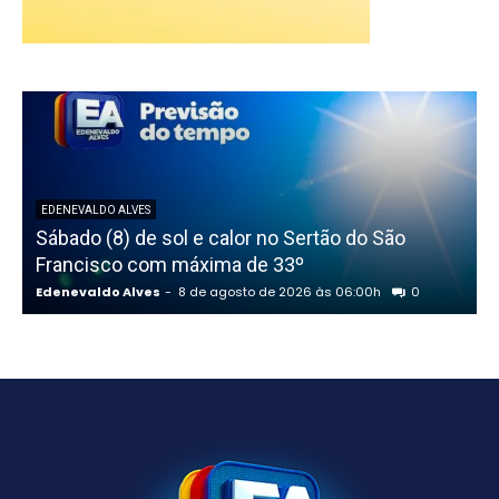
EDENEVALDO ALVES
Sábado (8) de sol e calor no Sertão do São
Francisco com máxima de 33º
Edenevaldo Alves
-
8 de agosto de 2026 às 06:00h
0
E