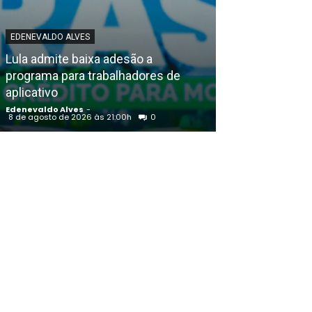
EDENEVALDO ALVES
POLICIAL
Lula admite baixa adesão a
Petrolina (PE)
programa para trabalhadores de
Durando empo
aplicativo
agentes de trâ
Edenevaldo Alves
-
Edenevaldo Alves
8 de agosto de 2026 às 21:00h
0
8 de agosto de 20