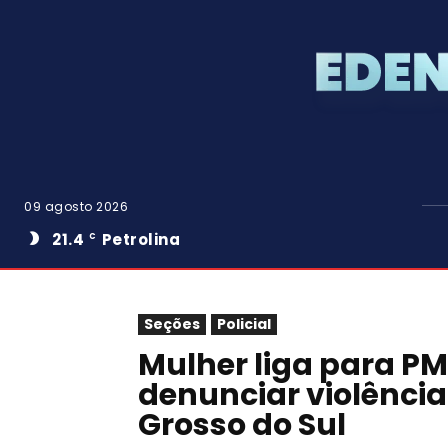
09 agosto 2026
21.4
Petrolina
C
Seções
Policial
Mulher liga para PM
denunciar violênci
Grosso do Sul