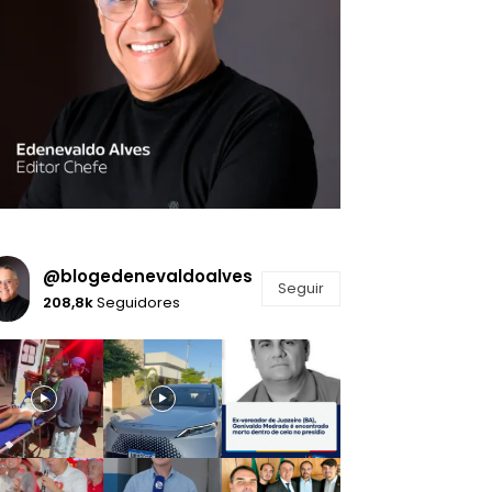
@blogedenevaldoalves
Seguir
208,8k
Seguidores