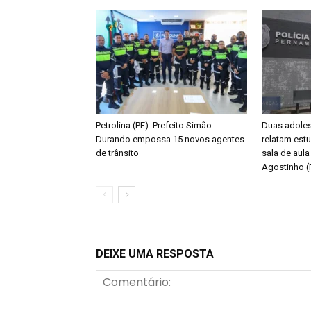
Petrolina (PE): Prefeito Simão
Duas adoles
Durando empossa 15 novos agentes
relatam estu
de trânsito
sala de aul
Agostinho (
DEIXE UMA RESPOSTA