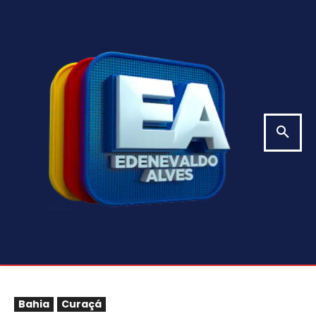
Bahia
Curaçá