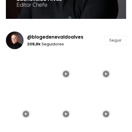
@blogedenevaldoalves
Seguir
208,8k
Seguidores