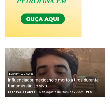
U
EDENEVALDO ALVES
Influenciador mexicano é morto a tiros durante
o
transmissão ao vivo
Edenevaldo Alves
-
5 de agosto de 2026 às 22:00h
0
E