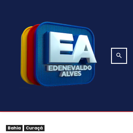
Bahia
Curaçá