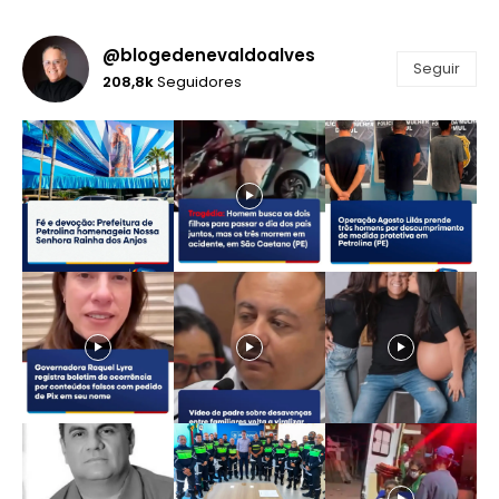
@blogedenevaldoalves
Seguir
208,8k
Seguidores