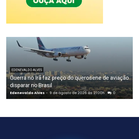
EDENEVALDO ALVES
Guerra no Irã faz preço do querosene de aviação
disparar no Brasil
Edenevaldo Alves
-
9 de agosto de 2026 às 21:00h
0
E