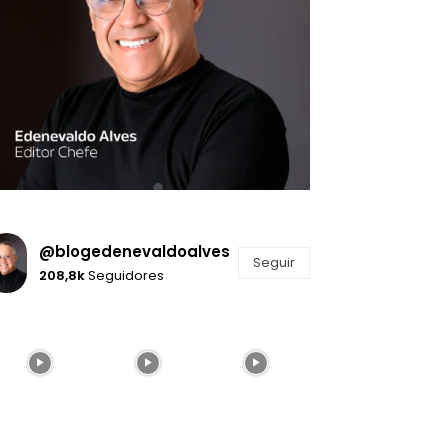
@blogedenevaldoalves
Seguir
208,8k
Seguidores