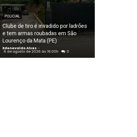
POLICIAL
EDENEVALDO ALVE
Clube de tiro é invadido por ladrões
WhatsApp anu
e tem armas roubadas em São
para conversa
Lourenço da Mata (PE)
como usá-los
Edenevaldo Alves
-
Edenevaldo Alves
6 de agosto de 2026 às 16:00h
0
6 de agosto de 202