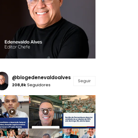
@blogedenevaldoalves
Seguir
208,8k
Seguidores