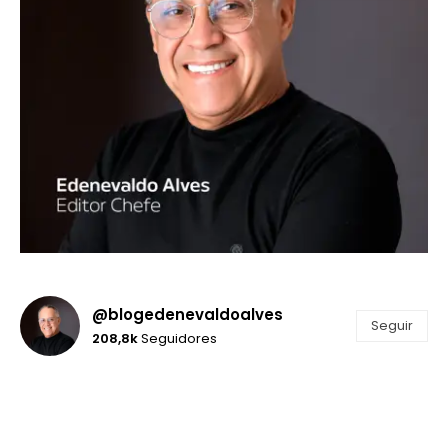
@blogedenevaldoalves
Seguir
208,8k
Seguidores