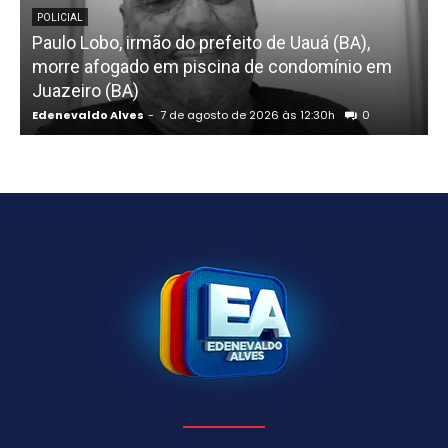
POLICIAL
Paulo Lobo, irmão do prefeito de Uauá (BA),
morre afogado em piscina de condomínio em
s
Juazeiro (BA)
Edenevaldo Alves
-
7 de agosto de 2026 às 12:30h
0
E