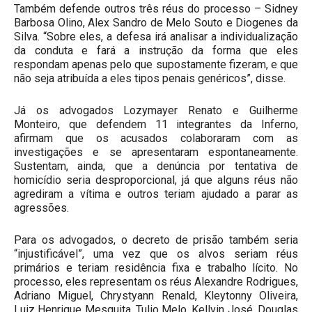
Também defende outros três réus do processo – Sidney
Barbosa Olino, Alex Sandro de Melo Souto e Diogenes da
Silva. “Sobre eles, a defesa irá analisar a individualização
da conduta e fará a instrução da forma que eles
respondam apenas pelo que supostamente fizeram, e que
não seja atribuída a eles tipos penais genéricos”, disse.
Já os advogados Lozymayer Renato e Guilherme
Monteiro, que defendem 11 integrantes da Inferno,
afirmam que os acusados colaboraram com as
investigações e se apresentaram espontaneamente.
Sustentam, ainda, que a denúncia por tentativa de
homicídio seria desproporcional, já que alguns réus não
agrediram a vítima e outros teriam ajudado a parar as
agressões.
Para os advogados, o decreto de prisão também seria
“injustificável”, uma vez que os alvos seriam réus
primários e teriam residência fixa e trabalho lícito. No
processo, eles representam os réus Alexandre Rodrigues,
Adriano Miguel, Chrystyann Renald, Kleytonny Oliveira,
Luiz Henrique Mesquita, Tulio Melo, Kellvin José, Douglas