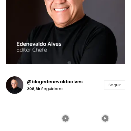
@blogedenevaldoalves
Seguir
208,8k
Seguidores