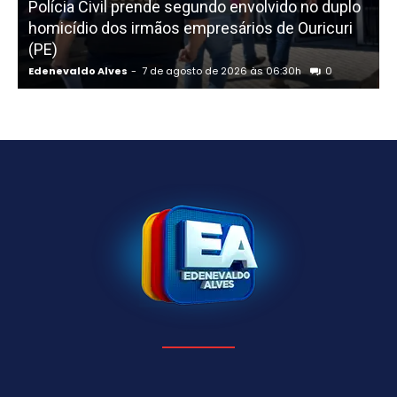
Polícia Civil prende segundo envolvido no duplo
homicídio dos irmãos empresários de Ouricuri
f
(PE)
Edenevaldo Alves
-
7 de agosto de 2026 às 06:30h
0
E