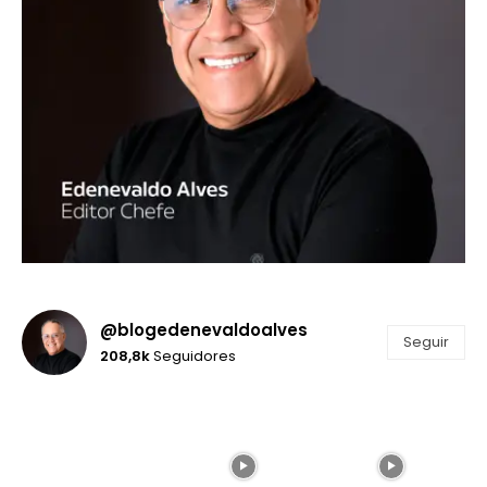
@blogedenevaldoalves
Seguir
208,8k
Seguidores