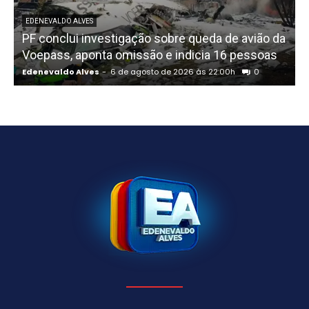
EDENEVALDO ALVES
PF conclui investigação sobre queda de avião da
I
Voepass, aponta omissão e indicia 16 pessoas
Edenevaldo Alves
-
6 de agosto de 2026 às 22:00h
0
E