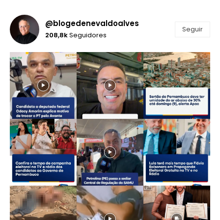
@blogedenevaldoalves
Seguir
208,8k
Seguidores