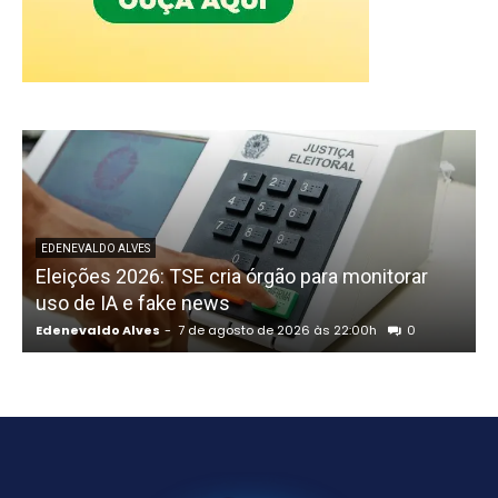
P
EDENEVALDO ALVES
Eleições 2026: TSE cria órgão para monitorar
uso de IA e fake news
Edenevaldo Alves
-
7 de agosto de 2026 às 22:00h
0
E