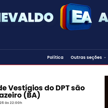
Política
Outras seções
 de Vestígios do DPT são
zeiro (BA)
26 às 22:00h