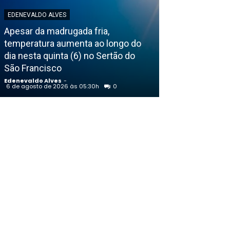
EDENEVALDO ALVES
Apesar da madrugada fria,
EDENEVALDO ALVE
temperatura aumenta ao longo do
dia nesta quinta (6) no Sertão do
Influenciador 
São Francisco
tiros durante 
Edenevaldo Alves
-
Edenevaldo Alves
6 de agosto de 2026 às 05:30h
0
5 de agosto de 202