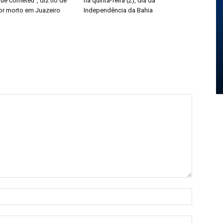
ue cometeu”, diz tio de
na quinta-feira (2), dia da
or morto em Juazeiro
Independência da Bahia