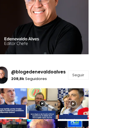
@blogedenevaldoalves
Seguir
208,8k
Seguidores