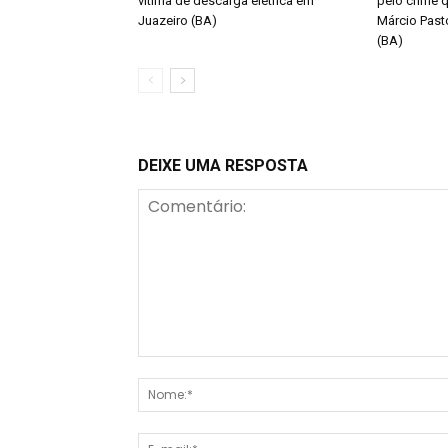
vítima de descarga elétrica em
pelo crime q
Juazeiro (BA)
Márcio Past
(BA)
DEIXE UMA RESPOSTA