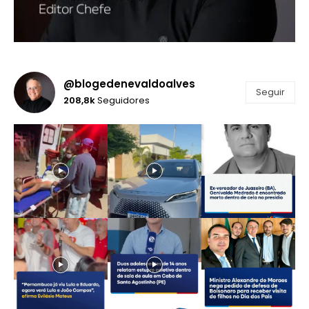
@blogedenevaldoalves
Seguir
208,8k
Seguidores