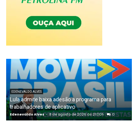
EDENEVALDO ALVES
Lula admite baixa adesão a programa para
trabalhadores de aplicativo
Edenevaldo Alves
-
8 de agosto de 2026 às 21:00h
0
E