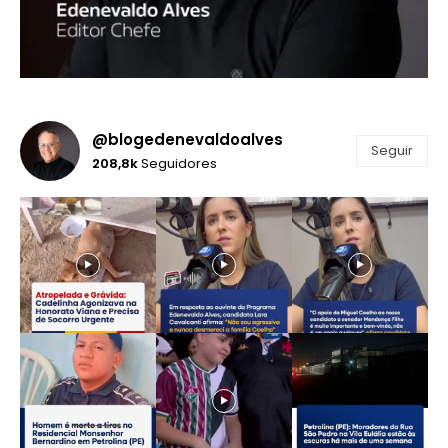
@blogedenevaldoalves
Seguir
208,8k
Seguidores