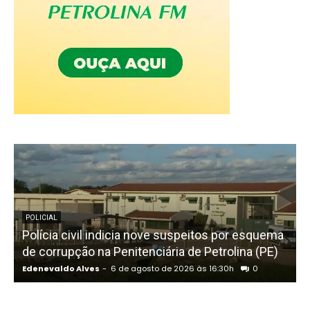
POLICIAL
Polícia civil indicia nove suspeitos por esquema
C
de corrupção na Penitenciária de Petrolina (PE)
Edenevaldo Alves
-
6 de agosto de 2026 às 16:30h
0
E