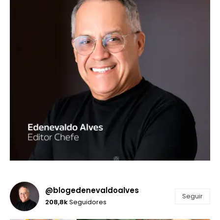
@blogedenevaldoalves
Seguir
208,8k
Seguidores