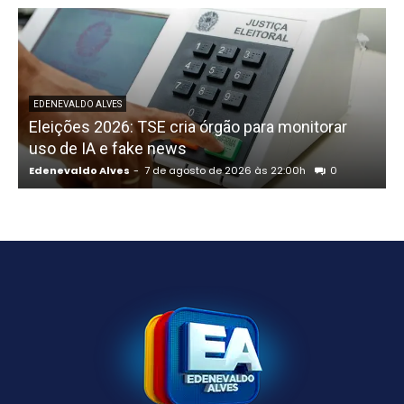
P
EDENEVALDO ALVES
Eleições 2026: TSE cria órgão para monitorar
uso de IA e fake news
Edenevaldo Alves
-
7 de agosto de 2026 às 22:00h
0
E