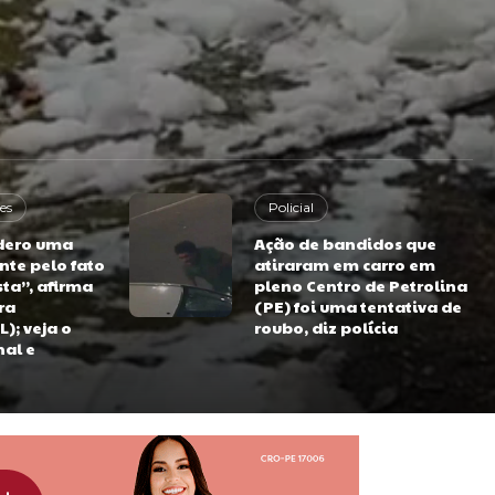
es
Policial
dero uma
Ação de bandidos que
nte pelo fato
atiraram em carro em
sta”, afirma
pleno Centro de Petrolina
ra
(PE) foi uma tentativa de
L); veja o
roubo, diz polícia
nal e