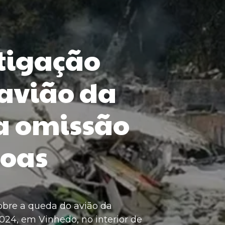
stigação
 avião da
a omissão
soas
 sobre a queda do avião da
24, em Vinhedo, no interior de