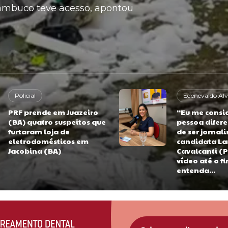
rnambuco teve acesso, apontou
Policial
Edenevaldo Alv
PRF prende em Juazeiro
“Eu me consi
(BA) quatro suspeitos que
pessoa difere
furtaram loja de
de ser jornali
eletrodomésticos em
candidata La
Jacobina (BA)
Cavalcanti (P
vídeo até o fi
entenda...