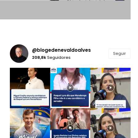
@blogedenevaldoalves
Seguir
208,8k
Seguidores