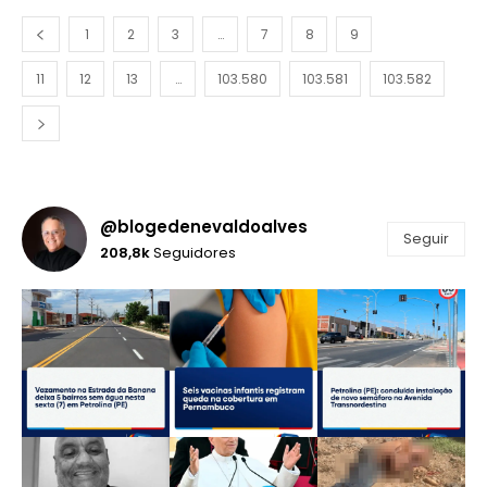
1
2
3
…
7
8
9
10
11
12
13
…
103.580
103.581
103.582
@blogedenevaldoalves
Seguir
208,8k
Seguidores