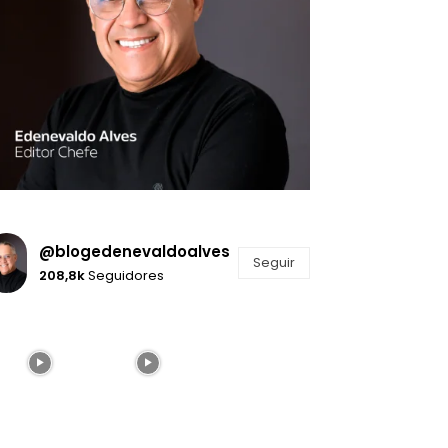
@blogedenevaldoalves
Seguir
208,8k
Seguidores