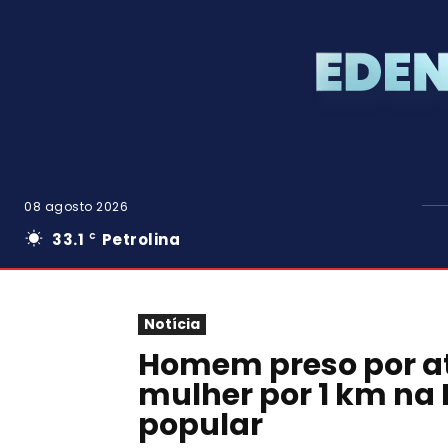
08 agosto 2026
33.1
Petrolina
C
Notícia
Homem preso por at
mulher por 1 km na M
popular