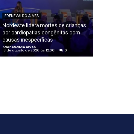
POLICIAL
EDENEVALDO ALVES
Homem é exec
Nordeste lidera mortes de crianças
criminosos ve
por cardiopatias congênitas com
da Polícia Pena
causas inespecíficas
Santo Antão (
Edenevaldo Alves
-
Edenevaldo Alves
8 de agosto de 2026 às 12:00h
0
8 de agosto de 202