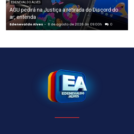
EDENEVALDO ALVES
AGU pedirá na Justiça a retirada do Discord do
ar; entenda
R
Edenevaldo Alves
-
8 de agosto de 2026 às 09:00h
0
E