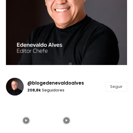
@blogedenevaldoalves
Seguir
208,8k
Seguidores