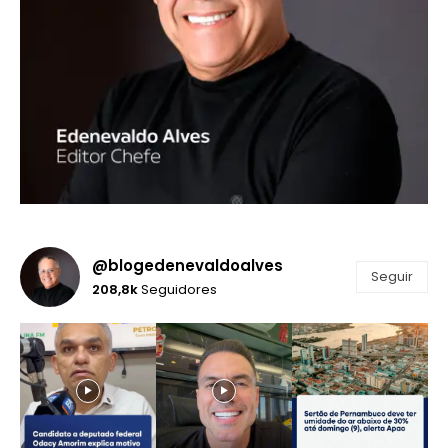
@blogedenevaldoalves
Seguir
208,8k
Seguidores