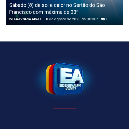
Sábado (8) de sol e calor no Sertão do São
Francisco com máxima de 33º
Edenevaldo Alves
-
8 de agosto de 2026 às 06:00h
0
E