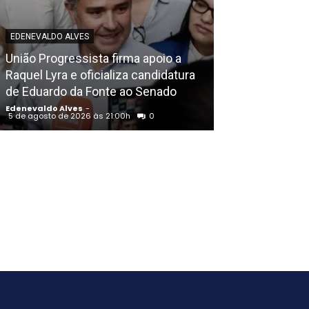
EDENEVALDO ALVES
EDENEVALDO ALVE
União Progressista firma apoio a
Anunciado com
Raquel Lyra e oficializa candidatura
Flávio Bolsonar
de Eduardo da Fonte ao Senado
“Economia em 
Edenevaldo Alves
-
Edenevaldo Alves
5 de agosto de 2026 às 21:00h
0
5 de agosto de 20