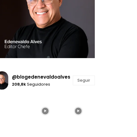
@blogedenevaldoalves
Seguir
208,8k
Seguidores