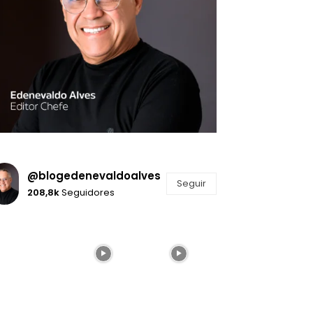
@blogedenevaldoalves
Seguir
208,8k
Seguidores