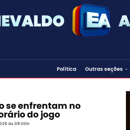
Política
Outras seções
ão se enfrentam no
rário do jogo
026 às 09:00h