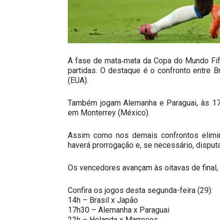
A fase de mata‑mata da Copa do Mundo Fifa
partidas. O destaque é o confronto entre Br
(EUA).
Também jogam Alemanha e Paraguai, às 17h
em Monterrey (México).
Assim como nos demais confrontos elimi
haverá prorrogação e, se necessário, disputa
Os vencedores avançam às oitavas de final,
Confira os jogos desta segunda-feira (29):
14h – Brasil x Japão
17h30 – Alemanha x Paraguai
22h – Holanda x Marrocos.