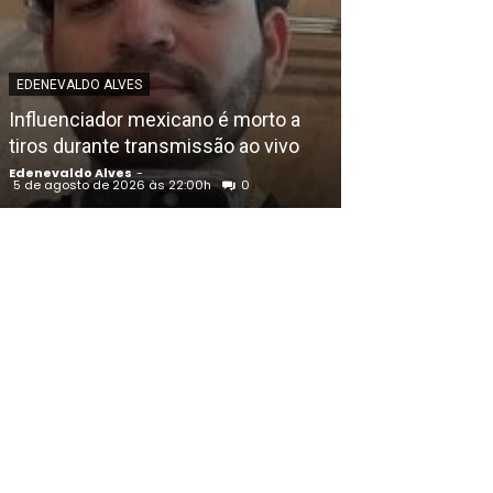
EDENEVALDO ALVE
EDENEVALDO ALVES
União Progress
Influenciador mexicano é morto a
Raquel Lyra e o
tiros durante transmissão ao vivo
de Eduardo da
Edenevaldo Alves
-
Edenevaldo Alves
5 de agosto de 2026 às 22:00h
0
5 de agosto de 202