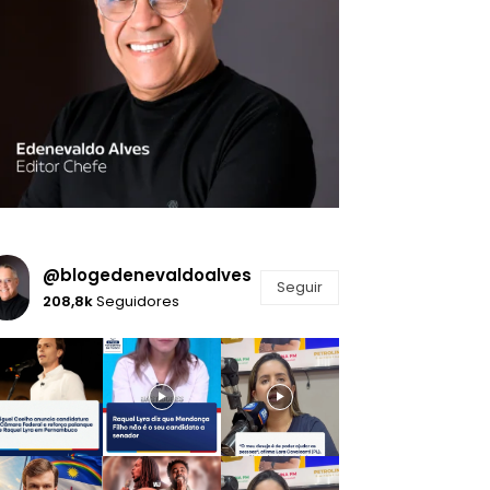
@blogedenevaldoalves
Seguir
208,8k
Seguidores