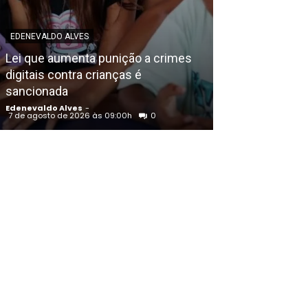
EDENEVALDO ALVES
EDENEVALDO ALVE
Lei que aumenta punição a crimes
Início das se
digitais contra crianças é
semestre da C
sancionada
(PE) é adiado 
Edenevaldo Alves
-
Edenevaldo Alves
7 de agosto de 2026 às 09:00h
0
7 de agosto de 202