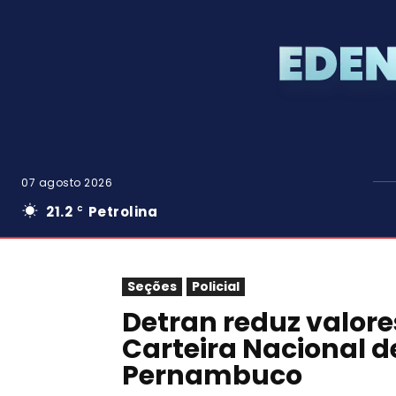
07 agosto 2026
21.2
Petrolina
C
Seções
Policial
Detran reduz valor
Carteira Nacional d
Pernambuco