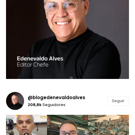
@blogedenevaldoalves
Seguir
208,8k
Seguidores