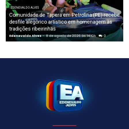
EDENEVALDO ALVES
Comunidade de Tapera em Petrolina (PE) recebe
L
desfile alegórico artístico em homenagem às
tradições ribeirinhas
Edenevaldo Alves
-
8 de agosto de 2026 às 14:10h
0
E