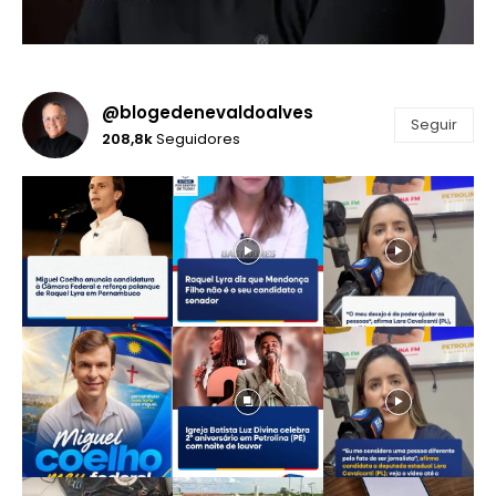
@blogedenevaldoalves
Seguir
208,8k
Seguidores