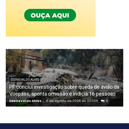
EDENEVALDO ALVES
PF conclui investigação sobre queda de avião da
I
Voepass, aponta omissão e indicia 16 pessoas
Edenevaldo Alves
-
6 de agosto de 2026 às 22:00h
0
E