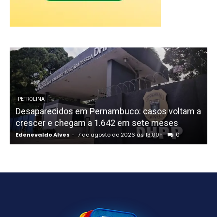
P
PETROLINA
Desaparecidos em Pernambuco: casos voltam a
crescer e chegam a 1.642 em sete meses
Edenevaldo Alves
-
7 de agosto de 2026 às 13:00h
0
E