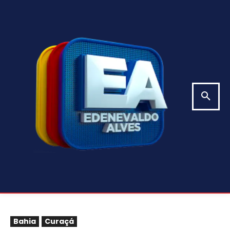
Bahia
Curaçá