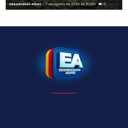
Edenevaldo Alves
-
7 de agosto de 2026 às 15:30h
0
E