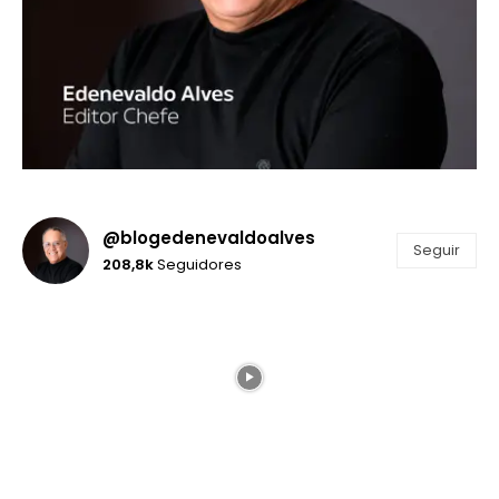
@blogedenevaldoalves
Seguir
208,8k
Seguidores