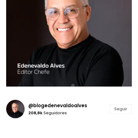
@blogedenevaldoalves
Seguir
208,8k
Seguidores