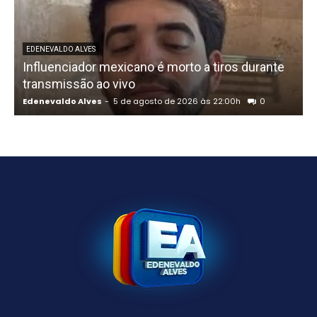
U
EDENEVALDO ALVES
Influenciador mexicano é morto a tiros durante
o
transmissão ao vivo
Edenevaldo Alves
-
5 de agosto de 2026 às 22:00h
0
E