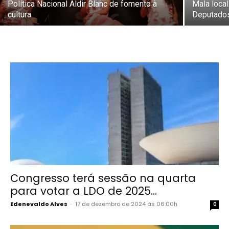
Política Nacional Aldir Blanc de fomento à
Mala loca
cultura
Deputados
Congresso terá sessão na quarta
para votar a LDO de 2025...
Edenevaldo Alves
-
17 de dezembro de 2024 às 06:00h
0